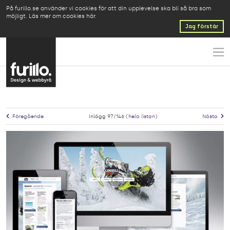
På furillo.se använder vi cookies för att din upplevelse ska bli så bra som
möjligt.
Läs mer om cookies här
.
Jag förstår
Föregående
Inlägg 97/146 (
hela listan
)
Nästa