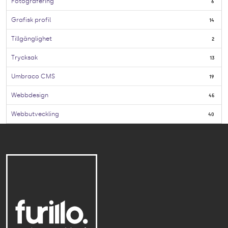
Fotografering
6
Grafisk profil
14
Tillgänglighet
2
Trycksak
13
Umbraco CMS
19
Webbdesign
45
Webbutveckling
40