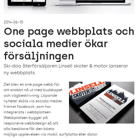
2014-06-10
One page webbplats och
sociala medier ökar
försäljningen
Ski-doo återförsäljaren Linsell skoter & motor lanserar
ny webbplats.
Det blev en one page webb för
att snabbt nå ut med budskapet
och vägbeskrivning. Löpande
nyheter sköts via sociala medier,
främst facebook, som har
integrerats i webbplatsen.
Webbplatsen bygger på
responsive webbdesign så att
alla besökare får den bästa
möjliga upplevelsen via mobil, surfplatta eller dator.