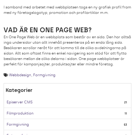
I samband med arbetet med webbplatsen togs en ny grafisk profil fram
med ny företagslogotyp, promotion och profilartiklar m.m.
VAD ÄR EN ONE PAGE WEB?
En One Page Web är en webbplats som består av en sida. Den har alltså
inga undersidor utan allt innehåll presenteras på en enda lång sida.
Besökaren scrollar neråt för att komma till de olika avdelningarna på
sidan. Allt som oftast finns en enkel navigering som stöd för att flytta
besökaren mellan de olika delarna i sidan. One page webbplatser är
perfekt för kampanjsajter, produktsajter eller mindre företag.
Webbdesign
Formgivning
Kategorier
Episerver CMS
21
Filmproduktion
11
Formgivning
53