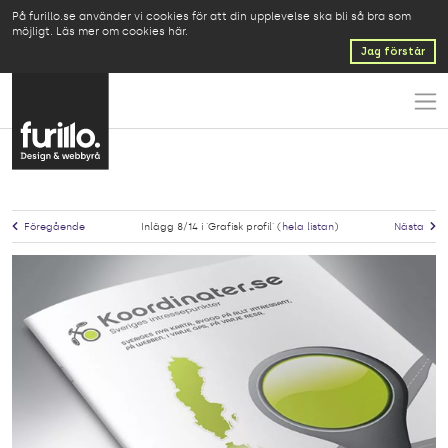
På furillo.se använder vi cookies för att din upplevelse ska bli så bra som
möjligt.
Läs mer om cookies här
.
Jag förstår
Föregående
Inlägg 8/14 i 'Grafisk profil' (
hela listan
)
Nästa