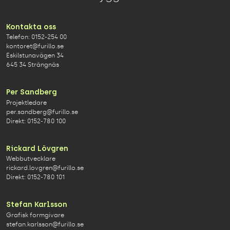
Kontakta oss
Telefon:
0152-254 00
kontoret@furillo.se
Eskilstunavägen 34
645 34 Strängnäs
Per Sandberg
Projektledare
per.sandberg@furillo.se
Direkt:
0152-780 100
Rickard Lövgren
Webbutvecklare
rickard.lovgren@furillo.se
Direkt:
0152-780 101
Stefan Karlsson
Grafisk formgivare
stefan.karlsson@furillo.se