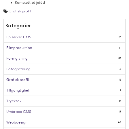
Komplett säljstöd
Grafisk profil
Kategorier
Episerver CMS
21
Filmproduktion
11
Formgivning
53
Fotografering
6
Grafisk profil
14
Tillgänglighet
2
Trycksak
13
Umbraco CMS
19
Webbdesign
45