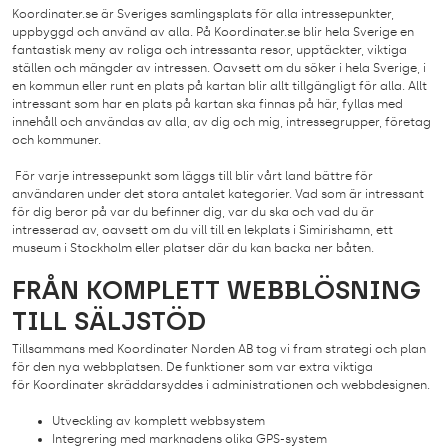
Koordinater.se är Sveriges samlingsplats för alla intressepunkter,
uppbyggd och använd av alla. På Koordinater.se blir hela Sverige en
fantastisk meny av roliga och intressanta resor, upptäckter, viktiga
ställen och mängder av intressen. Oavsett om du söker i hela Sverige, i
en kommun eller runt en plats på kartan blir allt tillgängligt för alla. Allt
intressant som har en plats på kartan ska finnas på här, fyllas med
innehåll och användas av alla, av dig och mig, intressegrupper, företag
och kommuner.
För varje intressepunkt som läggs till blir vårt land bättre för
användaren under det stora antalet kategorier. Vad som är intressant
för dig beror på var du befinner dig, var du ska och vad du är
intresserad av, oavsett om du vill till en lekplats i Simirishamn, ett
museum i Stockholm eller platser där du kan backa ner båten.
FRÅN KOMPLETT WEBBLÖSNING
TILL SÄLJSTÖD
Tillsammans med Koordinater Norden AB tog vi fram strategi och plan
för den nya webbplatsen. De funktioner som var extra viktiga
för Koordinater skräddarsyddes i administrationen och webbdesignen.
Utveckling av komplett webbsystem
Integrering med marknadens olika GPS-system