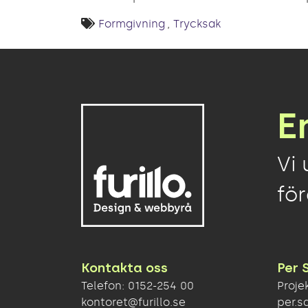
Formgivning
Trycksak
E
Vi 
fö
Kontakta oss
Per 
Telefon:
0152-254 00
Proje
kontoret@furillo.se
per.s