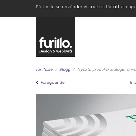
På furillo.se använder vi cookies för att din up
furillo.se
Blogg
Tryckta produktkataloger anvä
Föregående
Inl