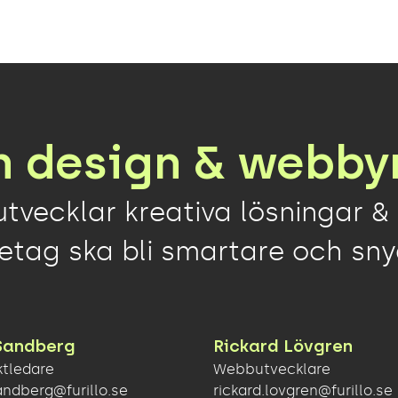
n design & webby
utvecklar kreativa lösningar & 
retag ska bli smartare och sn
Sandberg
Rickard Lövgren
ktledare
Webbutvecklare
andberg@furillo.se
rickard.lovgren@furillo.se