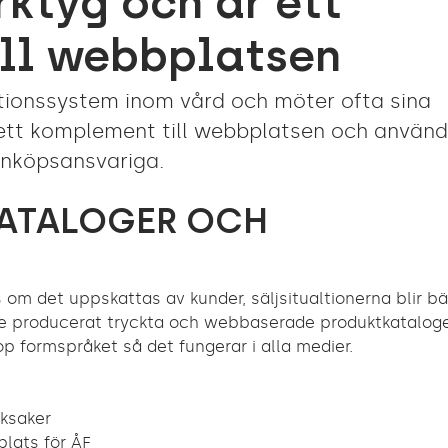
rktyg och är ett
ll webbplatsen
ionssystem inom vård och möter ofta sina
 ett komplement till webbplatsen och använ
inköpsansvariga.
KATALOGER OCH
 om det uppskattas av kunder, säljsitualtionerna blir bä
åde producerat tryckta och webbaserade produktkataloge
hop formspråket så det fungerar i alla medier.
cksaker
lats för ÅF