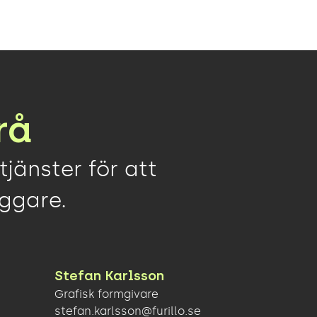
rå
tjänster för att
yggare.
Stefan Karlsson
Grafisk formgivare
stefan.karlsson@furillo.se