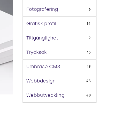
Fotografering
6
Grafisk profil
14
Tillgänglighet
2
Trycksak
13
Umbraco CMS
19
Webbdesign
45
Webbutveckling
40
s