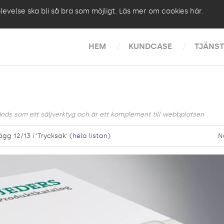
plevelse ska bli så bra som möjligt.
Läs mer om cookies här
.
HEM
KUNDCASE
TJÄNST
nds som ett säljverktyg och är ett komplement till webbplatsen
ägg 12/13 i 'Trycksak' (
hela listan
)
N