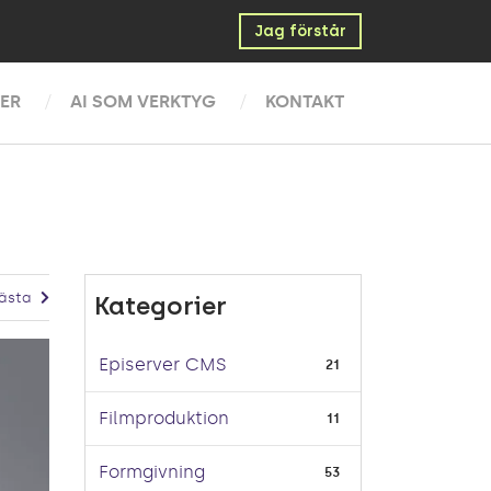
Jag förstår
ER
AI SOM VERKTYG
KONTAKT
ästa
Kategorier
Episerver CMS
21
Filmproduktion
11
Formgivning
53