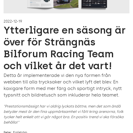
2022-12-19
Ytterligare en säsong är
över för Strängnäs
Bilforum Racing Team
och vilket år det vart!
Detta år implementerade vi den nya formen från
webben till alla trycksaker och vilket lyft det blev. En
kaxigare form med mer färg och sportigt intryck, nytt
typsnitt och bildretusch som inkluderar hela teamet.
"Prestationsmässigt har vi aldrig lyckats bättre, men det som ändå
betyder mest är den fina ­uppmärksamhet vi fått kring arenorna, folk
tycker helt enkelt att vi gör något bra. En positiv trend vi ska försöka
behålla!"
Peter Fridström