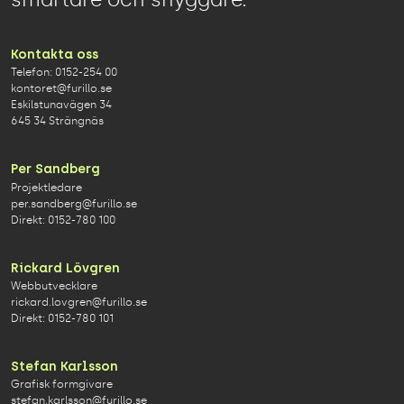
Kontakta oss
Telefon:
0152-254 00
kontoret@furillo.se
Eskilstunavägen 34
645 34 Strängnäs
Per Sandberg
Projektledare
per.sandberg@furillo.se
Direkt:
0152-780 100
Rickard Lövgren
Webbutvecklare
rickard.lovgren@furillo.se
Direkt:
0152-780 101
Stefan Karlsson
Grafisk formgivare
stefan.karlsson@furillo.se