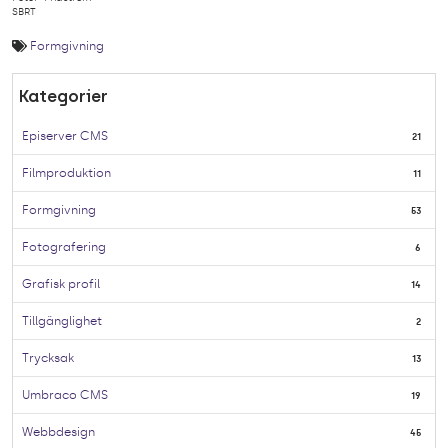
SBRT
Formgivning
Kategorier
Episerver CMS
21
Filmproduktion
11
Formgivning
53
Fotografering
6
Grafisk profil
14
Tillgänglighet
2
Trycksak
13
Umbraco CMS
19
Webbdesign
45