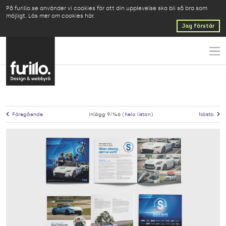
På furillo.se använder vi cookies för att din upplevelse ska bli så bra som
möjligt.
Läs mer om cookies här
.
Jag förstår
Föregående
Inlägg 9/146 (
hela listan
)
Nästa