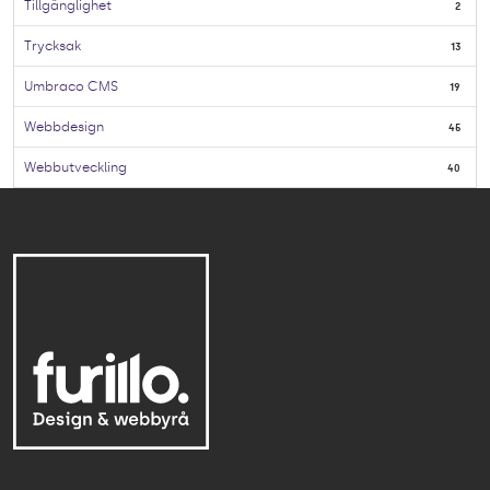
Tillgänglighet
2
Trycksak
13
Umbraco CMS
19
Webbdesign
45
Webbutveckling
40