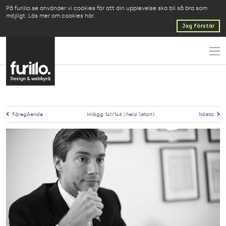
På furillo.se använder vi cookies för att din upplevelse ska bli så bra som
möjligt.
Läs mer om cookies här
.
Jag förstår
Föregående
Inlägg 141/146 (
hela listan
)
Nästa